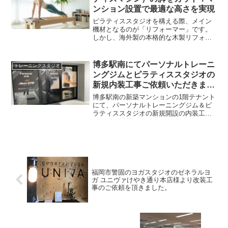
ンション設置で最適な高さを実現
ピラティススタジオを構える際、メイン
機材となるのが「リフォーマー」です。
しかし、海外製の本格的な木製リフォー
マーは、日本の住宅事情（特にマンショ
ンの天井高や床の構造）に対して「脚が
長すぎて使いにくい」と感じるケースが
博多駅南にてパーソナルトレーニ
トレーニングスタジオ
少なくありません。今回は、マンション
ングジムとピラティススタジオの
の一室にピラティスマシンを設置するに
新規内装工事ご依頼いただきまし
あたり、「使いやすさ」を最優先してマ
た
シンの脚をカットしたカスタマイズ事例
博多駅南の新築マンションの1階テナント
をご紹介します。なぜリフォーマーの
にて、パーソナルトレーニングジム＆ピ
「脚カット」が必要なのか？ピラティス
ラティススタジオの新規開設の内装工事
マシンを導入した際、意外と見落としが
ご依頼いただきました。昨今の筋トレブ
ちなのが「マシンの高さ」です。既製品
ームでたくさんのトレーニングジムが出
のままでは、日本のマンション環境にお
回っていますよね。これからトレーニン
いて以下のような課題が生じることがあ
グジムを開設しようと思...
ります。乗り降りの負担： 脚が長すぎる
と、クライアントがマシンに座る・降り
る際の動作が不安定になり、安全面で配
福岡市警固のヨガスタジオのゼネラルヨ
慮が必要です。エクササイズの制限： 立
ガ ユニヴァけやき通り本店様より改装工
位のワークやジャンプボードを使用した
事のご依頼を頂きました。
際、天井との距離が近すぎると、圧迫感
だけでなく動作そのものが制限されてし
まいます。指導のしやすさ： インストラ
クターが補助（アジャスト）に入る際、
マシンの高さが適切でないと、腰への負