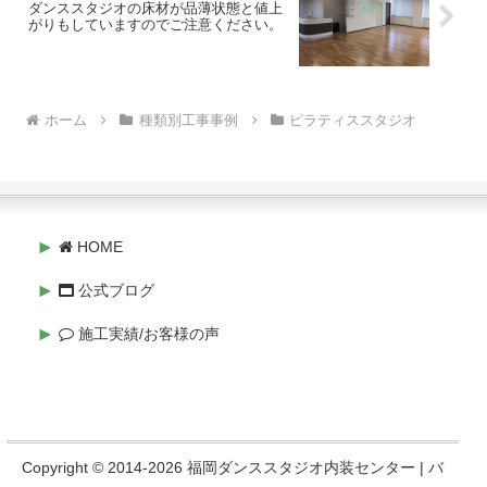
ダンススタジオの床材が品薄状態と値上
担が増す原因にもなります。これらを解
がりもしていますのでご注意ください。
決し、**「ミリ単位で自分たちにとって
最高の使い勝手」**を追求したのが今回
の脚カット事例です。施工プロセスのポ
イント：精度と安定性の追求木製のリフ
ォーマーは非常に高価で繊細な機材で
す。単に短くすれば良いわけではなく、
ホーム
種類別工事事例
ピラティススタジオ
プロの技術による正確な加工が求められ
ます。1. 緻密な高さ設計まずは、実際に
使用するシーンを想定し、「何センチカ
ットするのがベストか」を割り出しま
す。床からの高さ、天井までのクリアラ
ンス、そしてセッション時の動線を考慮
して決定します。2. 精密なカットと水平
HOME
出し画像（ピラティス脚カット１.jpg）に
ある通り、リフォーマーの脚部はマシン
の荷重を支える重要なパーツです。4本の
公式ブログ
脚が寸分違わず同じ長さでなければ、マ
シンにガタつきが生じ、エクササイズの
施工実績/お客様の声
精度を下げてしまいます。水平器を使用
し、完璧な設置面を作り上げます。3. 金
具の再設置と仕上げ脚をカットした後
は、必要に応じて補強金具やアジャスタ
ーを付け直します（画像参照）。木材の
質感を損なわないよう、切り口の面取り
や塗装のタッチアップを行い、まるで最
初からその高さであったかのような自然
Copyright © 2014-2026 福岡ダンススタジオ内装センター | バ
な仕上がりを目指します。カスタマイズ