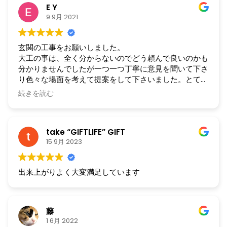
E Y
9 9月 2021
玄関の工事をお願いしました。
大工の事は、全く分からないのでどう頼んで良いのかも
分かりませんでしたが一つ一つ丁寧に意見を聞いて下さ
り色々な場面を考えて提案をして下さいました。とても
分かりやすい説明でこちら側に色々合わせていただき大
続きを読む
変助かりました。相談する前は、とても不安定でしたが
玄関が仕上がって安心しました。今後も何かありました
らお願いしたいと思います。この度は、大変ありがとう
take “GIFTLIFE” GIFT
ございました。
15 9月 2023
出来上がりよく大変満足しています
藤
1 6月 2022