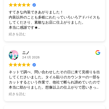
すてきな内装できあがりました！
内装以外のことも多岐にわたっていろいろアドバイスも
してくださり、素敵なお店に仕上がりました。
本当に感謝です★
これからも引き続きよろしくお願いします。
続きを読む
ニノ
24 1月 2026
ネットで調べ、問い合わせしたその日に来て見積りを出
してくださいました。タイル貼りのカウンターの一部を
カットするという作業で、他社で断られ諦めていたので
本当に助かりました。想像以上の仕上がりで思いきって
電話をして良かったと思いました。大きなリフォームで
続きを読む
はなく、厄介な作業でしたが快く受けてくださりありが
とうございました。