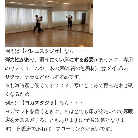
例えば
【バレエスタジオ】
なら・・・
弾力性があり、滑りにくい床にする必要
があります。専用
のリノリュームや、木の床(木質の無垢材)では
メイプル、
サクラ、ナラ
などがおすすめです。
※北海道産は硬くてオススメ。寒いところで育った木は硬
くなるため。
例えば
【ヨガスタジオ】
なら・・・
ヨガマットを置くときに、冬はとても床が冷たいので
床暖
房をオススメ
することもあります(ご予算次第となりま
す)。床暖房であれば、フローリングが良いです。