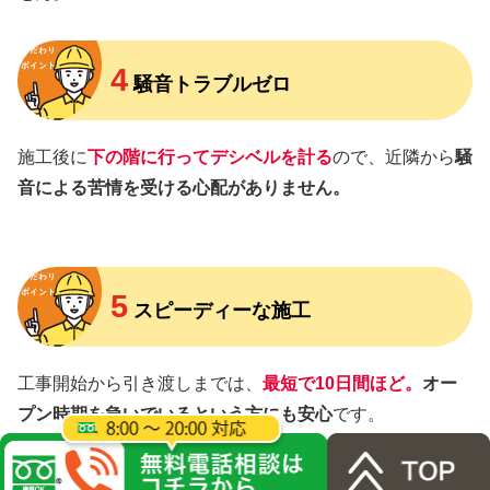
4
騒音トラブルゼロ
施工後に
下の階に行ってデシベルを計る
ので、近隣から
騒
音による苦情を受ける心配がありません。
5
スピーディーな施工
工事開始から引き渡しまでは、
最短で10日間ほど。
オー
プン時期を急いでいるという方にも安心
です。
ただし、打ち合わせが必要になりますので、お早めにご相
談ください。