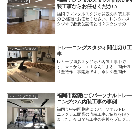
福岡でレンタルスタジオ開設の内
バレエスタジオ
装工事ならお任せください
福岡でレンタルスタジオ開設の内装工事
のご相談はお任せください。レンタルス
タジオで必要な設備とは？スタジオの内
装工事の場合バレエスタジオヒップホッ
プスタジオ社交ダンススタジオこの様に
その多くはその使用用途が決まっていま
す専門性に特化したスタジ...
トレーニングスタジオ間仕切り工
トレーニングスタジオ
事
レムーブ博多スタジオの内装工事中で
す。今日から、大工さんによる、間仕切
り壁造作工事開始です。今回の壁間仕切
りには、ちゃんと意味があってホール側
の壁に、鏡を設置するために壁を造作し
ています。壁の幅は約８メートルと、相
当長いです。ただの壁では無...
福岡市薬院にてパーソナルトレー
トレーニングスタジオ
ニングジム内装工事の事例
福岡市中央区薬院にてパーソナルトレー
ニングジム開業の内装工事ご依頼を頂き
ました。今日から工事の進捗をブログに
アップしていきますので、これから福岡
市や北九州市でパーソナルトレーニング
ジム開設を検討している方の参考になる
ように書いていきますね。...