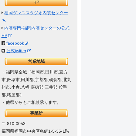
HP
福岡ダンススタジオ内装センター
内装専門-福岡内装センターの公式
HP
facebook
公式twitter
営業地域
・福岡県全域（福岡市,田川市,直方
市,飯塚市,田川郡,京都郡,朝倉郡,北九
州市,小倉,八幡,嘉穂郡,三井郡,鞍手
郡,糟屋郡）
・他県からもご相談承ります。
事業所
〒 810-0053
福岡県福岡市中央区鳥飼1-5-35-1階