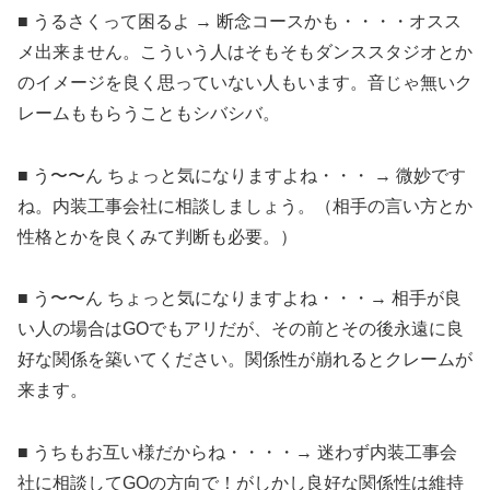
■ うるさくって困るよ → 断念コースかも・・・・オスス
メ出来ません。こういう人はそもそもダンススタジオとか
のイメージを良く思っていない人もいます。音じゃ無いク
レームももらうこともシバシバ。
■ う〜〜ん ちょっと気になりますよね・・・ → 微妙です
ね。内装工事会社に相談しましょう。（相手の言い方とか
性格とかを良くみて判断も必要。）
■ う〜〜ん ちょっと気になりますよね・・・→ 相手が良
い人の場合はGOでもアリだが、その前とその後永遠に良
好な関係を築いてください。関係性が崩れるとクレームが
来ます。
■ うちもお互い様だからね・・・・→ 迷わず内装工事会
社に相談してGOの方向で！がしかし良好な関係性は維持